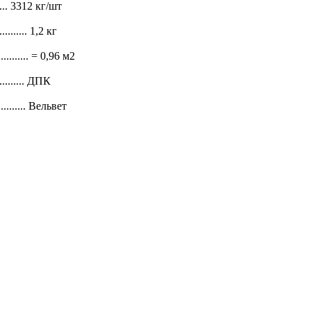
... 3312 кг/шт
.......... 1,2 кг
............ = 0,96 м2
........... ДПК
............ Вельвет