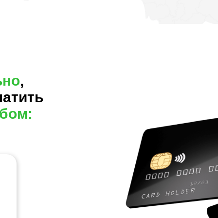
ьно
,
латить
бом: