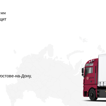
 мм
цит
Ростове-на-Дону,