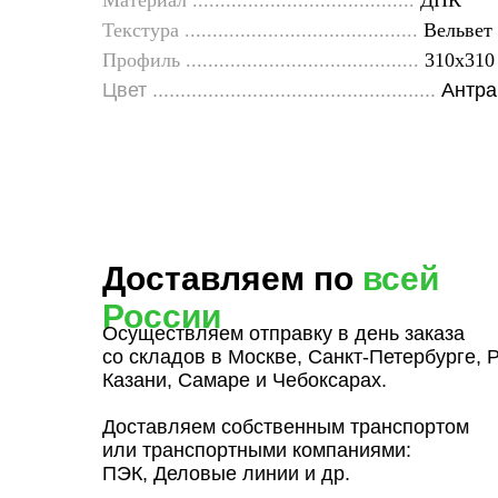
Материал ........................................
ДПК
Текстура ..........................................
Вельвет
Профиль ..........................................
310х310
Цвет ...................................................
Антра
Доставляем по
всей
России
Осуществляем отправку в день заказа
со складов в Москве, Санкт-Петербурге, 
Казани, Самаре и Чебоксарах.
Доставляем собственным транспортом
или транспортными компаниями:
ПЭК, Деловые линии и др.