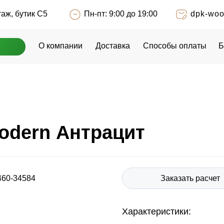
таж, бутик С5
таж, бутик С5
Пн-пт: 9:00 до 19:00
Пн-пт: 9:00 до 19:00
dpk-wo
dpk-wo
О компании
О компании
Доставка
Доставка
Способы оплаты
Способы оплаты
Б
Б
odern Антрацит
Заказать расчет
460-34584
Характериcтики: