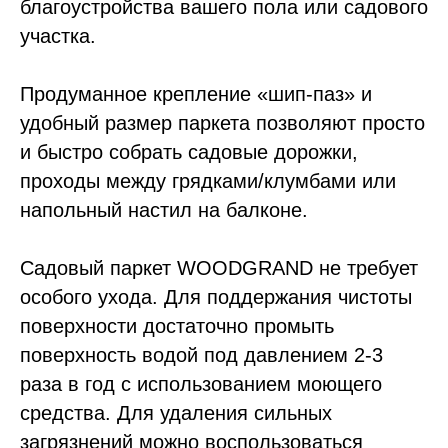
благоустройства вашего пола или садового
участка.
Продуманное крепление «шип-паз» и
удобный размер паркета позволяют просто
и быстро собрать садовые дорожки,
проходы между грядками/клумбами или
напольный настил на балконе.
Садовый паркет WOODGRAND не требует
особого ухода. Для поддержания чистоты
поверхности достаточно промыть
Доставляем по
поверхность водой под давлением 2-3
всей России
раза в год с использованием моющего
средства. Для удаления сильных
Осуществляем отправку в день заказа
со складов в Москве, Санкт-Петербурге,
загрязнений можно воспользоваться