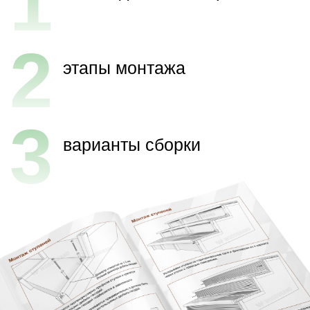
Каталог
Террасная доска из ДПК
Заборная доска
Террасная доска из МПК
Ступени
Фасадные системы
Садовый паркет
Ограждения
Информация
О компании
Проекты
Доставка
Оплата