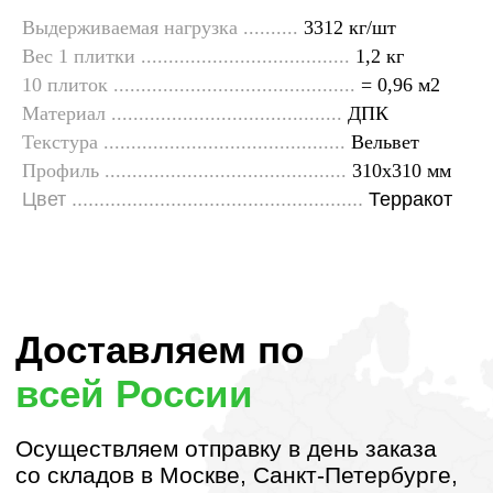
способом:
Выдерживаемая нагрузка ..........
3312 кг/шт
Вес 1 плитки ......................................
1,2 кг
10 плиток ............................................
= 0,96 м2
◊
Наличный расчет
Материал ..........................................
ДПК
Текстура ............................................
Вельвет
Профиль ............................................
310х310 мм
◊
Банковской картой
Цвет .....................................................
Терракот
◊
Безналичный расчет
◊
Рассрочка 0-0-12