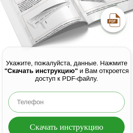
Что такое ДПК
Сотрудничество
Контакты
8 (931) 521-14-43
dpk-wood@yandex.ru
г. Санкт-Петербург,
ул. Студенческая 10, 3 этаж,
бутик С5
Пн-пт: 9:00 до 19:00
ИП Шацких Юрий Владимирович
ИНН:
732810306574