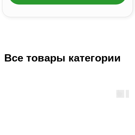
ОГРНИП:
324730000027248
ОКПО:
2032068303
Р/с
: 40802810169000036899
БИК:
047308602
Политика конфиденциальности
Договор оферты
Политика обработки персональных
данных
© Все права защищены 2025