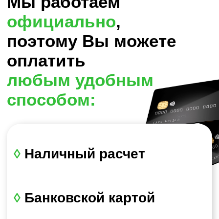
Инструкция
по монтажу
изделий из ДПК
1
необходимые материалы
2
этапы монтажа
3
варианты сборки