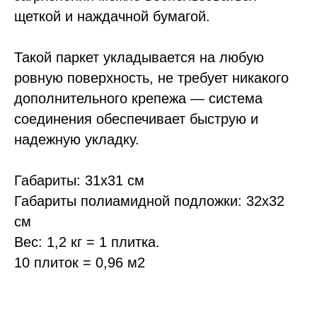
Ростове-на-Дону,
щеткой и наждачной бумагой.
Казани, Самаре и Чебоксарах.
Доставляем собственным транспортом
или транспортными компаниями:
Такой паркет укладывается на любую
ПЭК, Деловые линии и др.
ровную поверхность, не требует никакого
дополнительного крепежа — система
соединения обеспечивает быструю и
надежную укладку.
Габариты: 31х31 см
Габариты полиамидной подложки: 32х32
см
Мы работаем
Вес: 1,2 кг = 1 плитка.
официально
,
10 плиток = 0,96 м2
поэтому Вы можете
оплатить
любым удобным