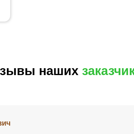
зывы наших
заказчи
вич