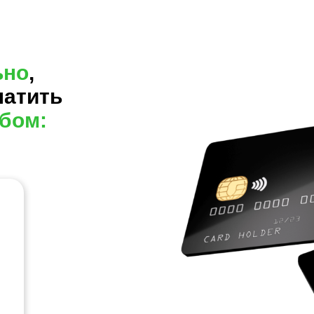
ьно
,
латить
бом: