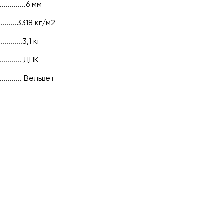
...........6 мм
......3318 кг/м2
........3,1 кг
........... ДПК
.............. Вельвет