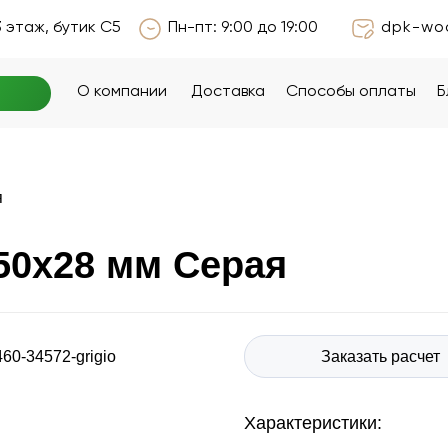
3 этаж, бутик С5
3 этаж, бутик С5
Пн-пт: 9:00 до 19:00
Пн-пт: 9:00 до 19:00
dpk-wo
dpk-wo
О компании
О компании
Доставка
Доставка
Способы оплаты
Способы оплаты
Б
Б
я
50x28 мм Серая
Заказать расчет
460-34572-grigio
Характериcтики: