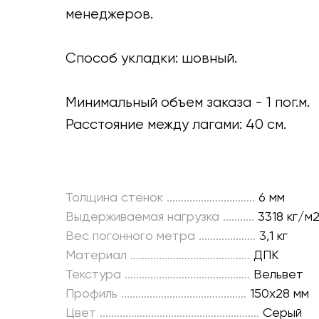
менеджеров.
Способ укладки: шовный.
Минимальный объем заказа - 1 пог.м.
Расстояние между лагами: 40 см.
Толщина стенок ...............................
6 мм
Выдерживаемая нагрузка ...........
3318 кг/м
Вес погонного метра ....................
3,1 кг
Материал ..........................................
ДПК
Текстура ............................................
Вельвет
Профиль ............................................
150х28 мм
Цвет ........................................................
Серый