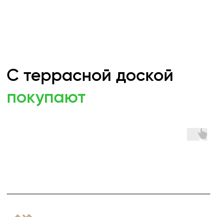
dpk-wood@yandex.ru
г. Санкт-Петербург,
ул. Студенческая 10, 3 этаж,
бутик С5
Пн-пт: 9:00 до 19:00
ИП Шацких Юрий Владимирович
ИНН:
732810306574
ОГРНИП:
324730000027248
ОКПО:
2032068303
Р/с
: 40802810169000036899
БИК:
047308602
Политика конфиденциальности