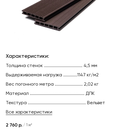
Характериcтики:
Толщина стенок ................................. 4,5 мм
Выдерживаемая нагрузка
............
1147 кг/м2
Вес погонного метра ........................ 2,02 кг
Материал ............................................... ДПК
Текстура .................................................. Вельвет
Все характеристики
2 760
р.
/
1 м²