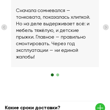
3
покупают
варианты сборки
Сначала сомневался —
тонковата, показалась хлипкой.
Но на деле выдерживает всё: и
мебель тяжёлую, и детские
прыжки. Главное — правильно
смонтировать. Через год
эксплуатации — ни единой
жалобы!
Заказать звонок
Каталог
Укажите, пожалуйста, данные.
Террасная доска из ДПК
Нажмите
"Скачать инструкцию"
и Вам
откроется доступ к PDF-файлу.
Заборная доска
Террасная доска из МПК
Какие сроки доставки?