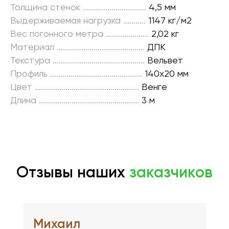
◊
Рассрочка 0-0-12
Толщина стенок
...............................
4,5 мм
Выдерживаемая нагрузка
...........
1147 кг/м2
Вес погонного метра
.....................
2,02 кг
Материал
...........................................
ДПК
Текстура
.............................................
Вельвет
Профиль
.............................................
140х20 мм
Цвет
...................................................
Венге
Длина
.................................................
3 м
Инструкция
по монтажу
Все товары категории
изделий из ДПК
1
необходимые материалы
Отзывы наших
заказчиков
2
этапы монтажа
С террасной доской
Михаил