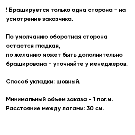
! Брашируется только одна сторона - на
Доставляем по
Мы работаем
усмотрение заказчика.
всей России
официально
,
поэтому Вы можете
Осуществляем отправку в день заказа
По умолчанию оборотная сторона
со складов в Москве, Санкт-
оплатить
Петербурге, Ростове-на-Дону,
остается гладкая,
Казани, Самаре и Чебоксарах.
любым удобным
по желанию может быть дополнительно
способом:
Доставляем собственным транспортом
браширована - уточняйте у менеджеров.
или транспортными компаниями:
ПЭК, Деловые линии и др.
◊
Наличный расчет
Способ укладки: шовный.
Минимальный объем заказа - 1 пог.м.
◊
Банковской картой
Расстояние между лагами: 30 см.
◊
Безналичный расчет