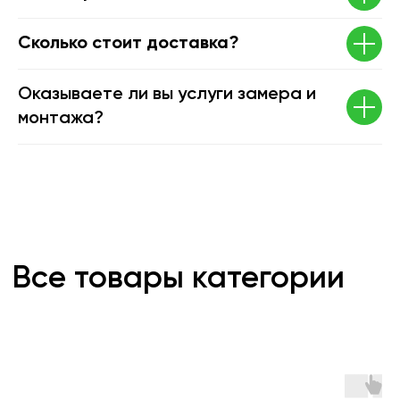
Ступени
Фасадные системы
Сколько стоит доставка?
Садовый паркет
Ограждения
Оказываете ли вы услуги замера и
монтажа?
Информация
О компании
Проекты
Доставка
Оплата
Что такое ДПК
Сотрудничество
Контакты
8 (931) 521-14-43